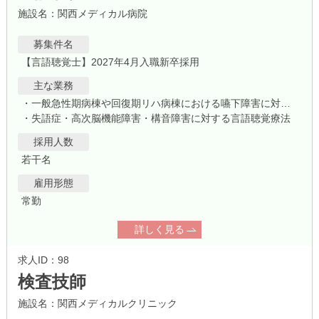
施設名：関西メディカル病院
募集件名
【言語聴覚士】2027年4月入職新卒採用
主な業務
・一般急性期病棟や回復期リハ病棟における嚥下障害に対する摂食嚥下訓練
・失語症・高次脳機能障害・構音障害に対する言語聴覚療法
採用人数
若干名
雇用形態
常勤
詳しく見る
求人ID：98
検査技師
施設名：関西メディカルクリニック