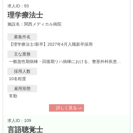
求人ID：93
理学療法士
施設名：関西メディカル病院
募集件名
【理学療法士/新卒】2027年4月入職新卒採用
主な業務
一般急性期病棟・回復期リハ病棟における、整形外科疾患・脳血管障害・内科疾患等による廃用症候群に対する理学療法、および訪問リハビリテーション
採用人数
10名程度
雇用形態
常勤
詳しく見る
求人ID：109
言語聴覚士