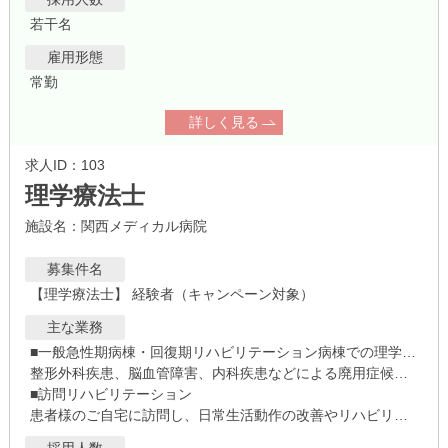
若干名
雇用形態
常勤
詳しく見る
求人ID：103
理学療法士
施設名：関西メディカル病院
募集件名
【理学療法士】 経験者（キャンペーン対象）
主な業務
■一般急性期病棟・回復期リハビリテーション病棟での理学療法
整形外科疾患、脳血管障害、内科疾患などによる廃用症候群の患者様に対し、回復を目指した理学療法を実施します。
■訪問リハビリテーション
患者様のご自宅に訪問し、日常生活動作の改善やリハビリテーションを行います。