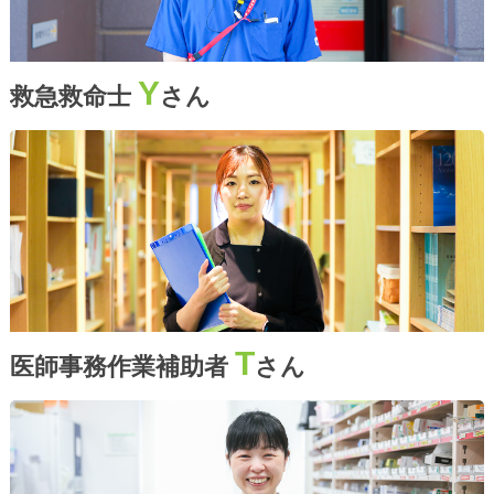
Y
救急救命士
さん
T
医師事務作業補助者
さん