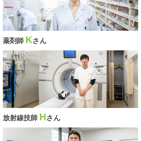
K
薬剤師
さん
H
放射線技師
さん