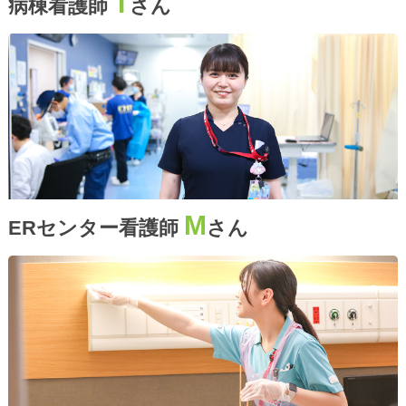
T
病棟看護師
さん
M
ERセンター看護師
さん