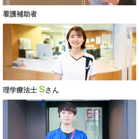
看護補助者
S
理学療法士
さん